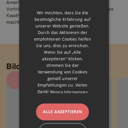
Amerika unterwegs ist und über verschiedene
Vorträge an Schulen und Veranstaltungen auf das
Wir möchten, dass Sie die
Kwathu Children’s Home in Sambia aufmerksam
bestmögliche Erfahrung auf
macht.
unserer Website genießen.
Durch das Aktivieren der
empfohlenen Cookies helfen
Sie uns, dies zu erreichen.
Wenn Sie auf „Alle
akzeptieren“ klicken,
Bildergalerie
stimmen Sie der
Verwendung von Cookies
gemäß unserer
Empfehlungen zu. Vielen
Dank!
Weitere Informationen
ALLE AKZEPTIEREN