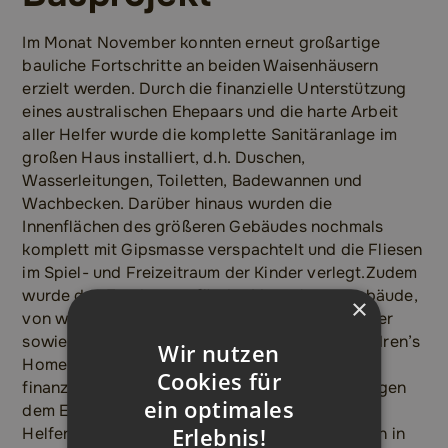
Im Monat November konnten erneut großartige
bauliche Fortschritte an beiden Waisenhäusern
erzielt werden. Durch die finanzielle Unterstützung
eines australischen Ehepaars und die harte Arbeit
aller Helfer wurde die komplette Sanitäranlage im
großen Haus installiert, d.h. Duschen,
Wasserleitungen, Toiletten, Badewannen und
Wachbecken. Darüber hinaus wurden die
Innenflächen des größeren Gebäudes nochmals
komplett mit Gipsmasse verspachtelt und die Fliesen
im Spiel- und Freizeitraum der Kinder verlegt.Zudem
wurde das Fundament für das Verwaltungsgebäude,
×
von wo aus zukünftig das alltägliche Miteinander
sowie administrative Aufgaben im Kwathu Children’s
Wir nutzen
Home geregelt werden sollen, ausgehoben. Die
Cookies für
finanziellen Mittel für dieses Vorhaben entspringen
ein optimales
dem Engagement von Natalie, einer freiwilligen
Erlebnis!
Helferin des Kwathu Kinderheims, die momentan in