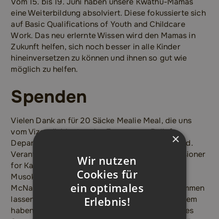
Vom 15. bis 19. Juni haben unsere Kwathu-Mamas
eine Weiterbildung absolviert. Diese fokussierte sich
auf Basic Qualifications of Youth and Childcare
Work. Das neu erlernte Wissen wird den Mamas in
Zukunft helfen, sich noch besser in alle Kinder
hineinversetzen zu können und ihnen so gut wie
möglich zu helfen.
Spenden
Vielen Dank an für 20 Säcke Mealie Meal, die uns
vom Vizepräsidenten des Emergency Relief
×
Departments zur Verfügung gestellt worden sind.
Verantwortlich hierfür war die District Commissioner
Wir nutzen
for Kazungula District, Pascalina
Cookies für
Musokotwane.Dankeschön auch an Mignon
ein optimales
McNamara, die uns Mädchenkleidung hat zukommen
Erlebnis!
lassen. Wir haben uns sehr darüber gefreut.Zudem
haben wir 20 Kilogramm Zucker vom Direktor des